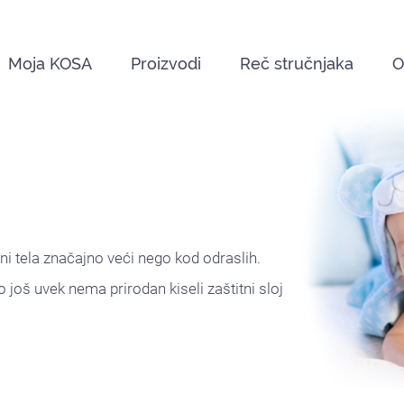
Moja KOSA
Proizvodi
Reč stručnjaka
O
 tela značajno veći nego kod odraslih.
još uvek nema prirodan kiseli zaštitni sloj