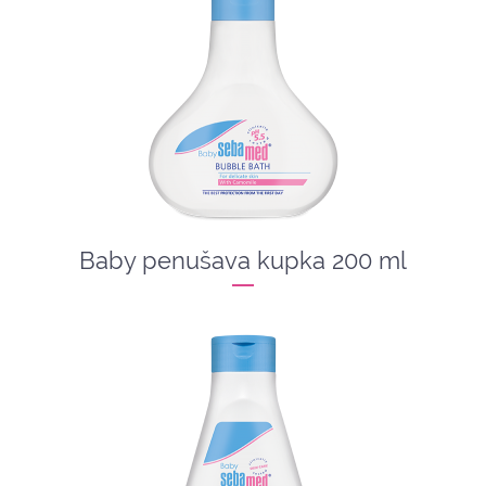
Baby penušava kupka 200 ml