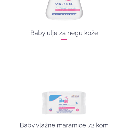
Baby ulje za negu kože
Baby vlažne maramice 72 kom