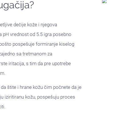
ugačija?
ljive dečije kože i njegova
va pH vrednost od 5.5 igra posebno
pošto pospešuje formiranje kiselog
 zajedno sa tretmanom za
ste iritacija, s tim da pre upotrebe
om.
da štite i hrane kožu čim počnete da je
u iziritiranu kožu, pospešuju proces
ti.