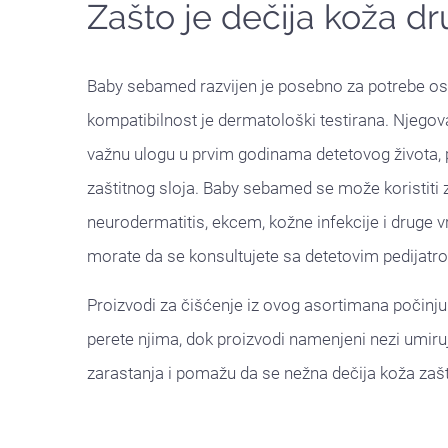
Zašto je dečija koža dr
Baby sebamed razvijen je posebno za potrebe oset
kompatibilnost je dermatološki testirana. Njego
važnu ulogu u prvim godinama detetovog života, 
zaštitnog sloja. Baby sebamed se može koristiti
neurodermatitis, ekcem, kožne infekcije i druge vr
morate da se konsultujete sa detetovim pedijatr
Proizvodi za čišćenje iz ovog asortimana počinju 
perete njima, dok proizvodi namenjeni nezi umiruj
zarastanja i pomažu da se nežna dečija koža zašti