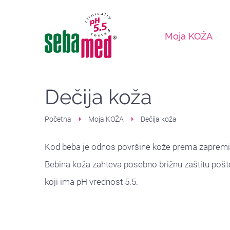
Moja KOŽA
Dečija koža
Početna
Moja KOŽA
Dečija koža
Kod beba je odnos površine kože prema zapremini
Bebina koža zahteva posebno brižnu zaštitu pošto 
koji ima pH vrednost 5.5.