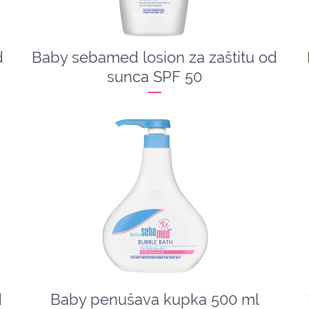
d
Baby sebamed losion za zaštitu od
sunca SPF 50
d
Baby penušava kupka 500 ml