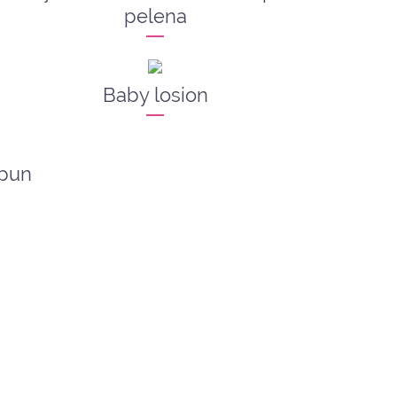
pelena
Baby losion
pun