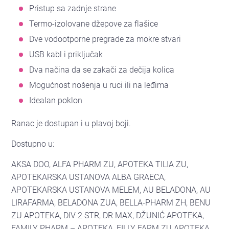
Pristup sa zadnje strane
Termo-izolovane džepove za flašice
Dve vodootporne pregrade za mokre stvari
USB kabl i priključak
Dva načina da se zakači za dečija kolica
Mogućnost nošenja u ruci ili na leđima
Idealan poklon
Ranac je dostupan i u plavoj boji.
Dostupno u:
AKSA DOO, ALFA PHARM ZU, APOTEKA TILIA ZU,
APOTEKARSKA USTANOVA ALBA GRAECA,
APOTEKARSKA USTANOVA MELEM, AU BELADONA, AU
LIRAFARMA, BELADONA ZUA, BELLA-PHARM ZH, BENU
ZU APOTEKA, DIV 2 STR, DR MAX, DŽUNIĆ APOTEKA,
FAMILY PHARM – APOTEKA, FILLY FARM ZU APOTEKA,