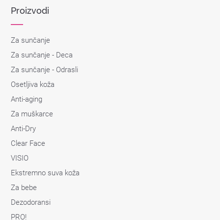
Proizvodi
Za sunčanje
Za sunčanje - Deca
Za sunčanje - Odrasli
Osetljiva koža
Anti-aging
Za muškarce
Anti-Dry
Clear Face
VISIO
Ekstremno suva koža
Za bebe
Dezodoransi
PRO!