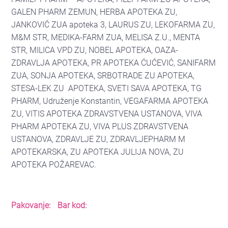
GALEN PHARM ZEMUN, HERBA APOTEKA ZU,
JANKOVIĆ ZUA apoteka 3, LAURUS ZU, LEKOFARMA ZU,
M&M STR, MEDIKA-FARM ZUA, MELISA Z.U., MENTA
STR, MILICA VPD ZU, NOBEL APOTEKA, OAZA-
ZDRAVLJA APOTEKA, PR APOTEKA ĆUĆEVIĆ, SANIFARM
ZUA, SONJA APOTEKA, SRBOTRADE ZU APOTEKA,
STESA-LEK ZU APOTEKA, SVETI SAVA APOTEKA, TG
PHARM, Udruženje Konstantin, VEGAFARMA APOTEKA
ZU, VITIS APOTEKA ZDRAVSTVENA USTANOVA, VIVA
PHARM APOTEKA ZU, VIVA PLUS ZDRAVSTVENA
USTANOVA, ZDRAVLJE ZU, ZDRAVLJEPHARM M
APOTEKARSKA, ZU APOTEKA JULIJA NOVA, ZU
APOTEKA POŽAREVAC.
Pakovanje:
Bar kod: