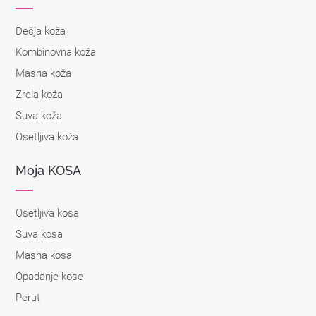
Dečja koža
Kombinovna koža
Masna koža
Zrela koža
Suva koža
Osetljiva koža
Moja KOSA
Osetljiva kosa
Suva kosa
Masna kosa
Opadanje kose
Perut