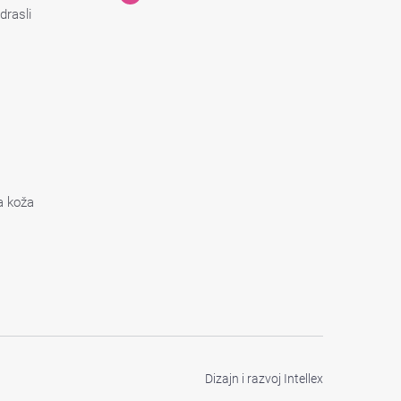
drasli
a koža
Dizajn i razvoj
Intellex