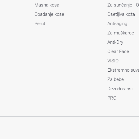
Masna kosa
Za sunčanje - O
Opadanje kose
Osetljiva koža
Perut
Anti-aging
Za muškarce
Anti-Dry
Clear Face
VISIO
Ekstremno suv
Za bebe
Dezodoransi
PRO!