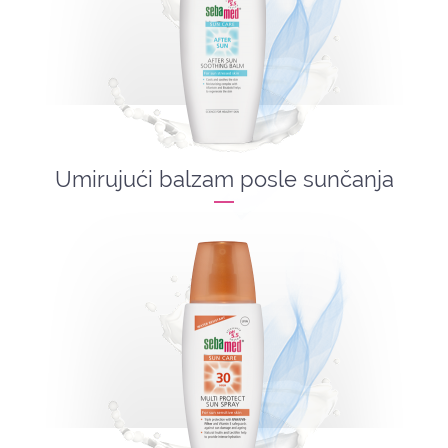
Umirujući balzam posle sunčanja