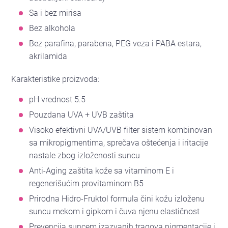
Sa i bez mirisa
Bez alkohola
Bez parafina, parabena, PEG veza i PABA estara,
akrilamida
Karakteristike proizvoda:
pH vrednost 5.5
Pouzdana UVA + UVB zaštita
Visoko efektivni UVA/UVB filter sistem kombinovan
sa mikropigmentima, sprečava oštećenja i iritacije
nastale zbog izloženosti suncu
Anti-Aging zaštita kože sa vitaminom E i
regenerišućim provitaminom B5
Prirodna Hidro-Fruktol formula čini kožu izloženu
suncu mekom i gipkom i čuva njenu elastičnost
Prevencija suncem izazvanih tragova pigmentacije i