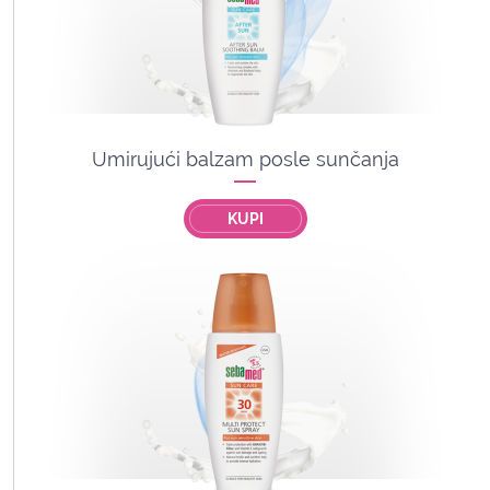
Umirujući balzam posle sunčanja
KUPI