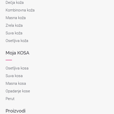
Dečja koža
Kombinovna koža
Masna koža
Zrela koža
Suva koža
Osetljiva koža
Moja KOSA
Osetljiva kosa
Suva kosa
Masna kosa
Opadanje kose
Perut
Proizvodi