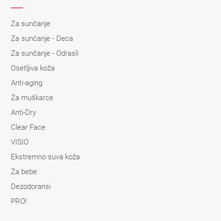
Za sunčanje
Za sunčanje - Deca
Za sunčanje - Odrasli
Osetljiva koža
Anti-aging
Za muškarce
Anti-Dry
Clear Face
VISIO
Ekstremno suva koža
Za bebe
Dezodoransi
PRO!