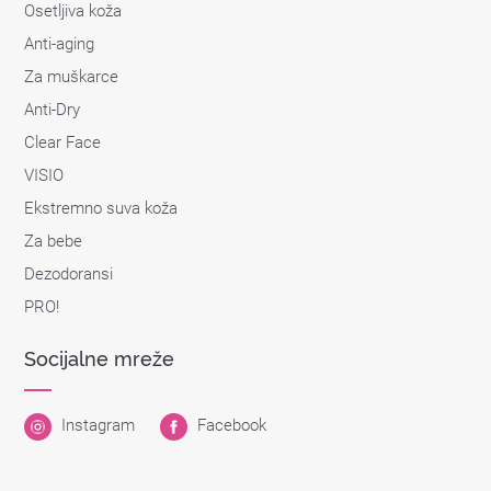
Osetljiva koža
Anti-aging
Za muškarce
Anti-Dry
Clear Face
VISIO
Ekstremno suva koža
Za bebe
Dezodoransi
PRO!
Socijalne mreže
Instagram
Facebook