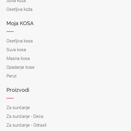
Suva koža
Osetljiva koža
Moja KOSA
Osetljiva kosa
Suva kosa
Masna kosa
Opadanje kose
Perut
Proizvodi
Za sunčanje
Za sunčanje - Deca
Za sunčanje - Odrasli