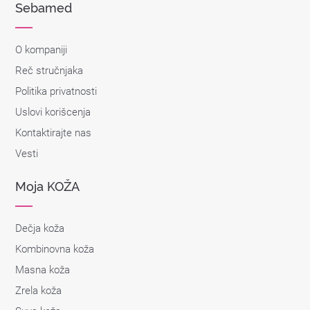
Sebamed
O kompaniji
Reč stručnjaka
Politika privatnosti
Uslovi korišcenja
Kontaktirajte nas
Vesti
Moja KOŽA
Dečja koža
Kombinovna koža
Masna koža
Zrela koža