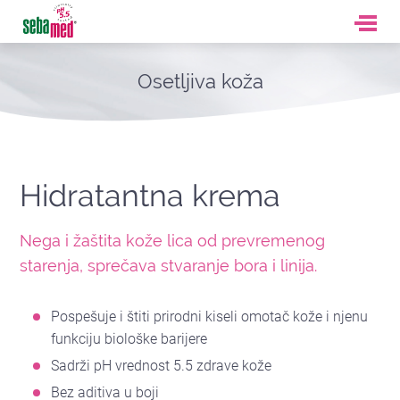
Osetljiva koža
Hidratantna krema
Nega i žaštita kože lica od prevremenog
starenja, sprečava stvaranje bora i linija.
Pospešuje i štiti prirodni kiseli omotač kože i njenu
funkciju biološke barijere
Sadrži pH vrednost 5.5 zdrave kože
Bez aditiva u boji