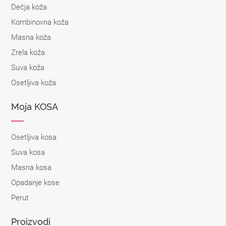
Dečja koža
Kombinovna koža
Masna koža
Zrela koža
Suva koža
Osetljiva koža
Moja KOSA
Osetljiva kosa
Suva kosa
Masna kosa
Opadanje kose
Perut
Proizvodi