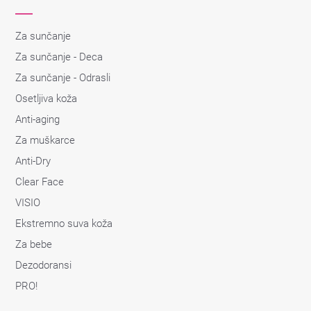
Za sunčanje
Za sunčanje - Deca
Za sunčanje - Odrasli
Osetljiva koža
Anti-aging
Za muškarce
Anti-Dry
Clear Face
VISIO
Ekstremno suva koža
Za bebe
Dezodoransi
PRO!