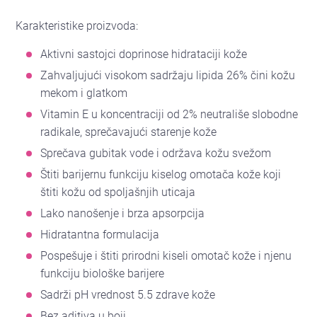
Karakteristike proizvoda:
Aktivni sastojci doprinose hidrataciji kože
Zahvaljujući visokom sadržaju lipida 26% čini kožu
mekom i glatkom
Vitamin E u koncentraciji od 2% neutrališe slobodne
radikale, sprečavajući starenje kože
Sprečava gubitak vode i održava kožu svežom
Štiti barijernu funkciju kiselog omotača kože koji
štiti kožu od spoljašnjih uticaja
Lako nanošenje i brza apsorpcija
Hidratantna formulacija
Pospešuje i štiti prirodni kiseli omotač kože i njenu
funkciju biološke barijere
Sadrži pH vrednost 5.5 zdrave kože
Bez aditiva u boji