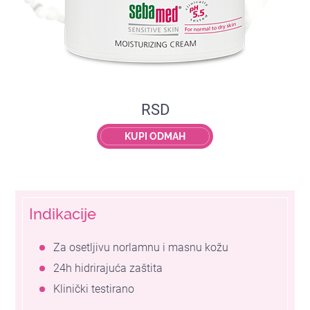
RSD
KUPI ODMAH
Indikacije
Za osetljivu norlamnu i masnu kožu
24h hidrirajuća zaštita
Klinički testirano