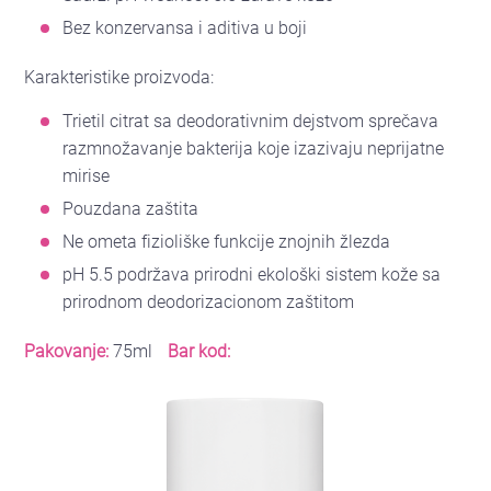
Bez konzervansa i aditiva u boji
Karakteristike proizvoda:
Trietil citrat sa deodorativnim dejstvom sprečava
razmnožavanje bakterija koje izazivaju neprijatne
mirise
Pouzdana zaštita
Ne ometa fizioliške funkcije znojnih žlezda
pH 5.5 podržava prirodni ekološki sistem kože sa
prirodnom deodorizacionom zaštitom
Pakovanje:
75ml
Bar kod: