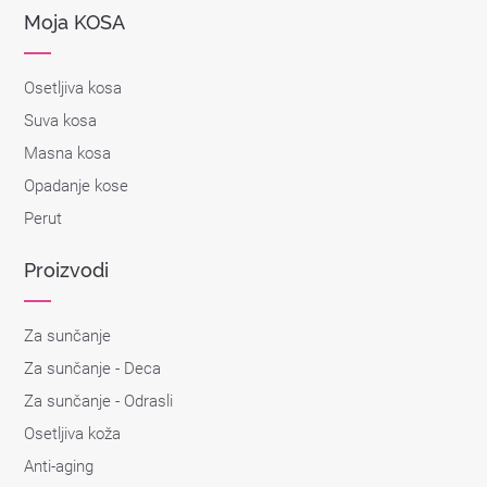
Moja KOSA
Osetljiva kosa
Suva kosa
Masna kosa
Opadanje kose
Perut
Proizvodi
Za sunčanje
Za sunčanje - Deca
Za sunčanje - Odrasli
Osetljiva koža
Anti-aging