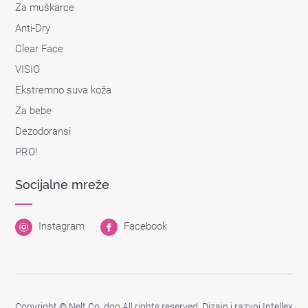
Za muškarce
Anti-Dry
Clear Face
VISIO
Ekstremno suva koža
Za bebe
Dezodoransi
PRO!
Socijalne mreže
Instagram
Facebook
Copyright © Nelt Co. doo All rights reserved.
Dizajn i razvoj
Intellex