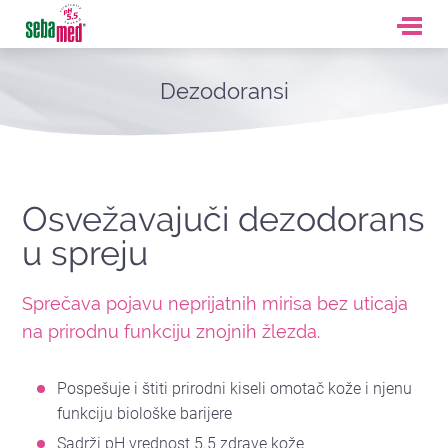
Dezodoransi
Osvežavajuči dezodorans
u spreju
Sprečava pojavu neprijatnih mirisa bez uticaja
na prirodnu funkciju znojnih žlezda.
Pospešuje i štiti prirodni kiseli omotač kože i njenu
funkciju biološke barijere
Sadrži pH vrednost 5.5 zdrave kože