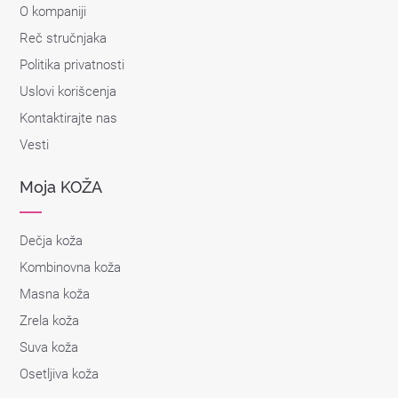
O kompaniji
Reč stručnjaka
Politika privatnosti
Uslovi korišcenja
Kontaktirajte nas
Vesti
Moja KOŽA
Dečja koža
Kombinovna koža
Masna koža
Zrela koža
Suva koža
Osetljiva koža