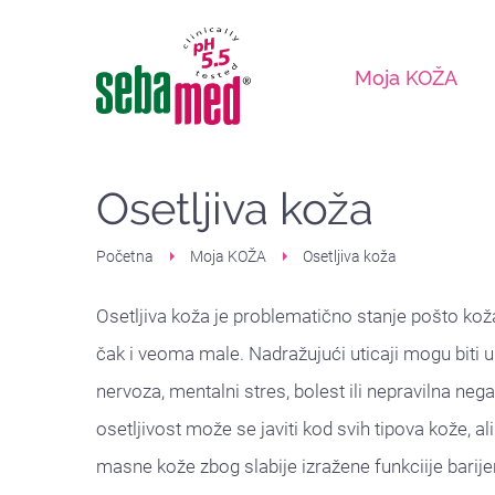
Moja KOŽA
Osetljiva koža
Početna
Moja KOŽA
Osetljiva koža
Osetljiva koža je problematično stanje pošto koža 
čak i veoma male. Nadražujući uticaji mogu biti unu
nervoza, mentalni stres, bolest ili nepravilna nega
osetljivost može se javiti kod svih tipova kože, al
masne kože zbog slabije izražene funkciije barije