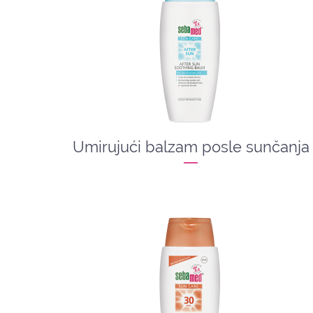
Umirujući balzam posle sunčanja