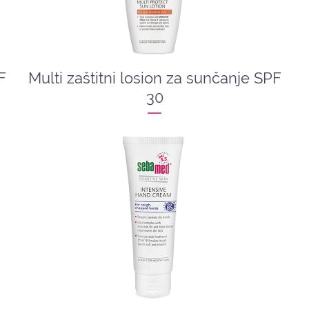
F
Multi zaštitni losion za sunčanje SPF
30