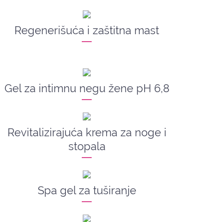
Regenerišuća i zaštitna mast
Gel za intimnu negu žene pH 6,8
Revitalizirajuća krema za noge i
stopala
Spa gel za tuširanje