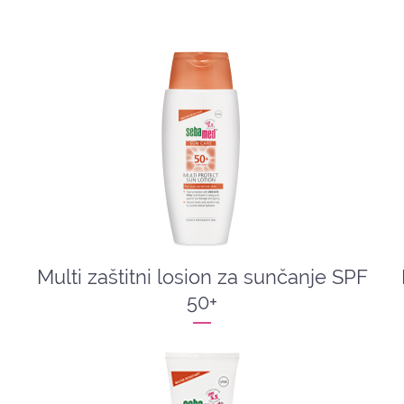
Multi zaštitni losion za sunčanje SPF
50+