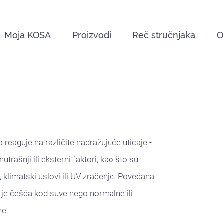
Moja KOSA
Proizvodi
Reč stručnjaka
O
reaguje na različite nadražujuće uticaje -
trašnji ili eksterni faktori, kao što su
, klimatski uslovi ili UV zračenje. Povećana
i je češća kod suve nego normalne ili
re.