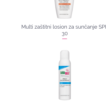
Multi zaštitni losion za sunčanje SP
30